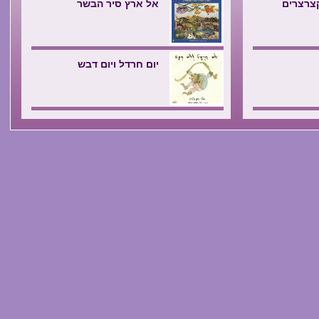
קצרצרים
אל ארץ סיר הבשר
יום חרדל ויום דבש