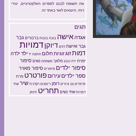
את תשומת לבכם לספרים האלקטרוניים, יצירי
רוחי, היוצאים לאור באתר זה.
תגים
אישה
אגדה
גבר
ברבורים
בובה
בובות
דמויות
דיוקן
גבר ואישה
דגים
דמות
זוג
חלום
ילד
זוגיות
ילדה
חתונה
יד
סיפור
יפנית
מלאך
נשים
ירח
כובע
משפחה
סיפור ילדים
סיפור מאויר
סיפורים
פורטרט
עירום
ספר ילדים
פרח
שיר
רומן
פרפרים
צב
ציורים
רימונים
רקדנית
שתי
תחריט
שתי נשים
דמויות
תינוק